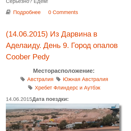
Серьезно? Едем!
Подробнее
о Из Дарвина в Аделаиду. День 9.
0 Comments
Австралийский испытательный
полигон и космодром Woomera
(14.06.2015) Из Дарвина в
Аделаиду. День 9. Город опалов
Coober Pedy
Месторасположение:
Австралия
Южная Австралия
Хребет Флиндерс и Аутбэк
14.06.2015
Дата поездки: