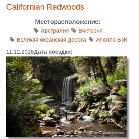
Californian Redwoods
Месторасположение:
Австралия
Виктория
Великая океанская дорога
Аполло Бэй
11.12.2016
Дата поездки: