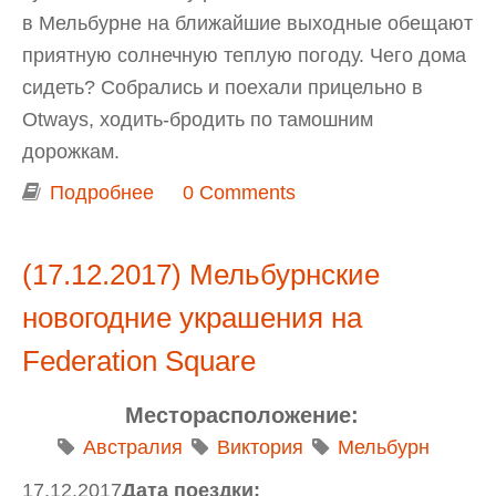
в Мельбурне на ближайшие выходные обещают
приятную солнечную теплую погоду. Чего дома
сидеть? Собрались и поехали прицельно в
Otways, ходить-бродить по тамошним
дорожкам.
Подробнее
о Выходной в Otways: прогулка в
0 Comments
Otway Fly Treetop Adventures
(17.12.2017) Мельбурнские
новогодние украшения на
Federation Square
Месторасположение:
Австралия
Виктория
Мельбурн
17.12.2017
Дата поездки: