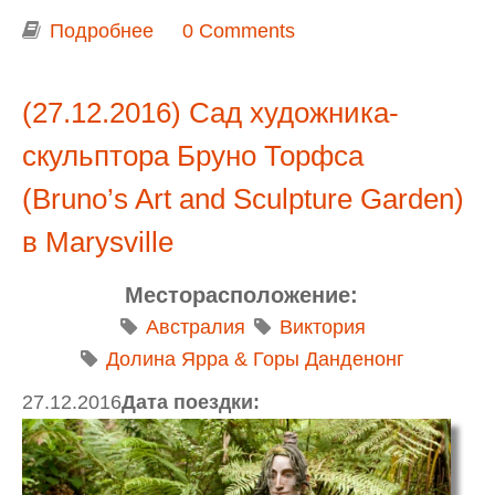
Подробнее
о Лето в Dandenong Ranges Botanic
0 Comments
Garden
(27.12.2016) Сад художника-
скульптора Бруно Торфса
(Bruno’s Art and Sculpture Garden)
в Marysville
Месторасположение:
Австралия
Виктория
Долина Ярра & Горы Данденонг
27.12.2016
Дата поездки: