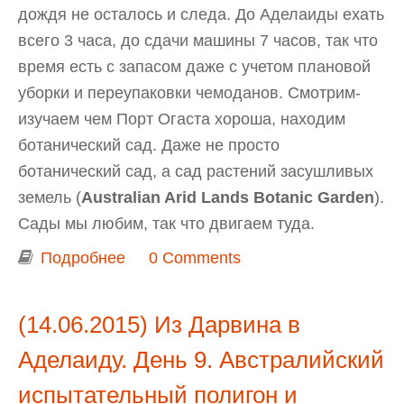
дождя не осталось и следа. До Аделаиды ехать
всего 3 часа, до сдачи машины 7 часов, так что
время есть с запасом даже с учетом плановой
уборки и переупаковки чемоданов. Смотрим-
изучаем чем Порт Огаста хороша, находим
ботанический сад. Даже не просто
ботанический сад, а сад растений засушливых
земель (
Australian Arid Lands Botanic Garden
).
Сады мы любим, так что двигаем туда.
Подробнее
о Из Дарвина в Аделаиду. День 10.
0 Comments
Australian Arid Lands Botanic Garden
в Port Augusta
(14.06.2015) Из Дарвина в
Аделаиду. День 9. Австралийский
испытательный полигон и