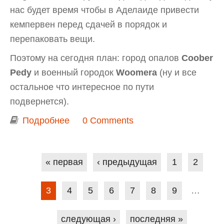
нас будет время чтобы в Аделаиде привести
кемпервен перед сдачей в порядок и
перепаковать вещи.
Поэтому на сегодня план: город опалов
Coober
Pedy
и военный городок
Woomera
(ну и все
остальное что интересное по пути
подвернется).
Подробнее
о Из Дарвина в Аделаиду. День 9.
0 Comments
Город опалов Coober Pedy
Страницы
« первая
‹ предыдущая
1
2
3
4
5
6
7
8
9
…
следующая ›
последняя »