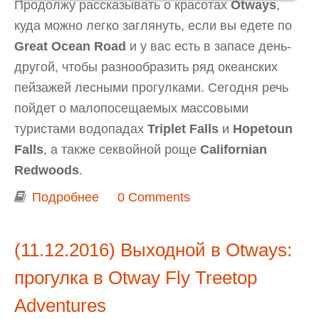
Продолжу рассказывать о красотах
Otways
,
куда можно легко заглянуть, если вы едете по
Great Ocean Road
и у вас есть в запасе день-
другой, чтобы разнообразить ряд океанских
пейзажей лесными прогулками. Сегодня речь
пойдет о малопосещаемых массовыми
туристами водопадах
Triplet Falls
и
Hopetoun
Falls
, а также секвойной роще
Californian
Redwoods
.
Подробнее
о Выходной в Otways: Triplet Falls,
0 Comments
Hopetoun Falls, Californian Redwoods
(11.12.2016) Выходной в Otways:
прогулка в Otway Fly Treetop
Adventures