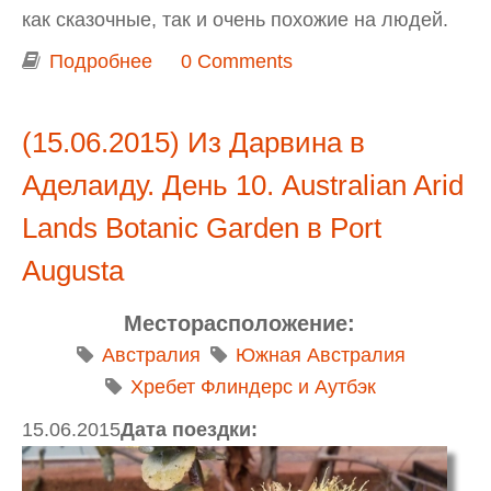
как сказочные, так и очень похожие на людей.
Подробнее
о Сад художника-скульптора Бруно
0 Comments
Торфса (Bruno’s Art and Sculpture
Garden) в Marysville
(15.06.2015) Из Дарвина в
Аделаиду. День 10. Australian Arid
Lands Botanic Garden в Port
Augusta
Месторасположение:
Австралия
Южная Австралия
Хребет Флиндерс и Аутбэк
15.06.2015
Дата поездки: