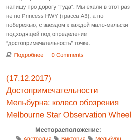
напишу про дорогу “туда”. Мы ехали в этот раз
не по Princess HWY (трасса A8), а по
побережью, с заездом к каждой мало-мальски
подходящей под определение
“достопримечательность” точке.
Подробнее
о НГ в Аделаиде: День 0 и 1. Дорога
0 Comments
Мельбурн - Portland - Mount
Richmond National Park - Mount
(17.12.2017)
Gambier - Beachport - Robe -
Достопримечательности
Kingston SE
Мельбурна: колесо обозрения
Melbourne Star Observation Wheel
Месторасположение:
Австралия
Виктория
Мельбурн