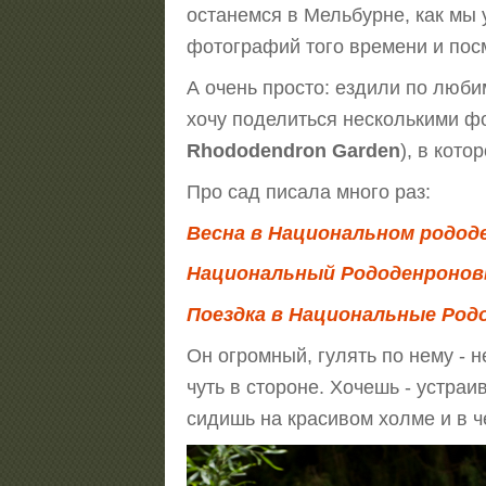
останемся в Мельбурне, как мы 
фотографий того времени и посм
А очень просто: ездили по люби
хочу поделиться несколькими ф
Rhododendron Garden
), в кот
Про сад писала много раз:
Весна в Национальном рододе
Национальный Рододенроновый
Поездка в Национальные Род
Он огромный, гулять по нему - 
чуть в стороне. Хочешь - устраи
сидишь на красивом холме и в ч