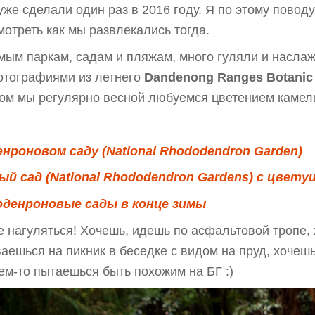
уже сделали один раз в 2016 году. Я по этому повод
отреть как мы развлекались тогда.
мым паркам, садам и пляжам, много гуляли и насла
отографиями из летнего
Dandenong Ranges Botanic
ором мы регулярно весной любуемся цветением камели
нроновом саду (National Rhododendron Garden)
 сад (National Rhododendron Gardens) с цвету
оденроновые сады в конце зимы
не нагуляться! Хочешь, идешь по асфальтовой тропе, 
ваешься на пикник в беседке с видом на пруд, хочеш
ем-то пытаешься быть похожим на БГ :)