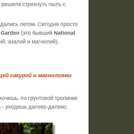
у решила стряхнуть пыль с
ждались летом. Сегодня просто
 Garden
(это бывший
National
й, азалий и магнолий).
щей сакурой и магнолиями
хочешь, по грунтовой тропинке
ь - уходишь далеко-далеко,