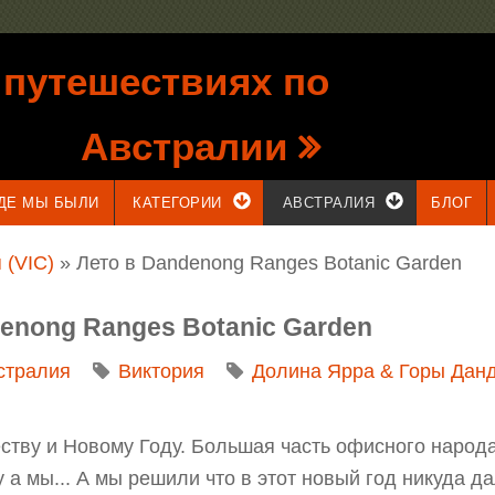
 путешествиях по
Австралии
ДЕ МЫ БЫЛИ
КАТЕГОРИИ
АВСТРАЛИЯ
БЛОГ
 (VIC)
» Лето в Dandenong Ranges Botanic Garden
ndenong Ranges Botanic Garden
стралия
Виктория
Долина Ярра & Горы Дан
ству и Новому Году. Большая часть офисного народа
у а мы... А мы решили что в этот новый год никуда д