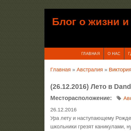
Перейти к основному содержанию
Блог о жизни и
ГЛАВНАЯ
О НАС
Г
Вы здесь
Главная
»
Австралия
»
Виктория
(26.12.2016) Лето в Da
Месторасположение:
Ав
26.12.2016
Ура лету и наступающему Рожде
школьники грезят каникулами, н