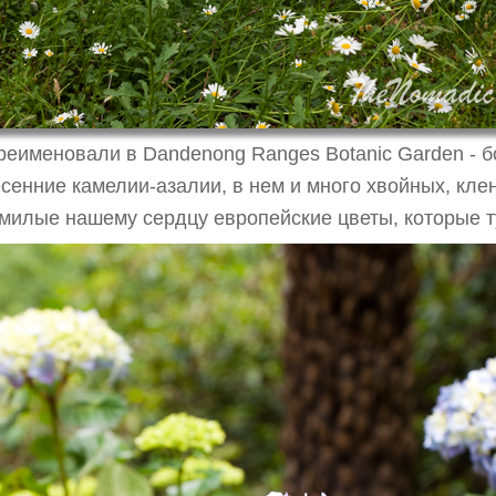
ереименовали в Dandenong Ranges Botanic Garden - 
есенние камелии-азалии, в нем и много хвойных, кле
 милые нашему сердцу европейские цветы, которые ту