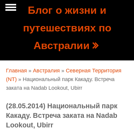
Перейти к основному содержанию
Блог о жизни и
Show
путешествиях по
tion
Navigation
Австралии
Вы здесь
Главная
»
Австралия
»
Северная Территория
(NT)
» Национальный парк Какаду. Встреча
заката на Nadab Lookout, Ubirr
(28.05.2014) Национальный парк
Какаду. Встреча заката на Nadab
Lookout, Ubirr