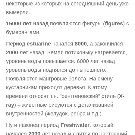
некоторые из которых на сегодняшний день уже
вымерли.
15000 лет назад
появляются фигуры (
figures
) с
бумерангами.
Период
estuarine
начался
8000
, а закончился
2000
лет назад. Земля потихоньку нагревается,
уровень воды повышается. 6000 лет назад
уровень воды поднялся до нынешнего.
Появляются мангровые болота. На смену
кустарникам приходят деревья. К этому
времени относят т.н. "рентгеновский" стиль (
X-
ray
) – животные рисуются с детализацией
внутренностей (желудок, ребра и т.д.).
Ну и наконец период
Freshwater
, который
начался
2000
лет назад и длится по настоящий