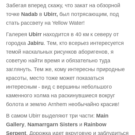
Забегая вперед скажу, что закат на обзорной
точке
Nadab
в
Ubirr,
был потрясающим, под
стать рассвету на Yellow Water!
Галерея
Ubirr
находится в 40 км к северу от
городка
Jabiru
. Тем, кто всерьез интересуется
темой наскальных рисунков аборигенов, я
советую найти время и обязательно туда
заглянуть. Тем же, кому интересны природные
красоты, место тоже может показаться
интересным - вид с вершины небольшого
каменного холма на раскинувшиеся вокруг
болота и землю Arnhem необычайно красив!
В самом Ubirr выделяют три части:
Main
Gallery
,
Namarrgarn Sisters
и
Rainbow
Serpent
. Дорожка идет вкруговую и заблудиться