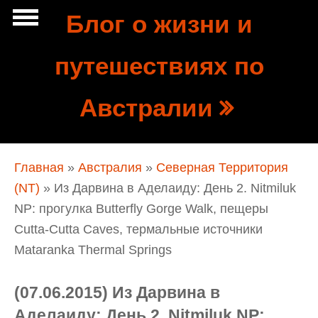
Перейти к основному содержанию
Блог о жизни и
Show
путешествиях по
tion
Navigation
Австралии
Вы здесь
Главная
»
Австралия
»
Северная Территория
(NT)
» Из Дарвина в Аделаиду: День 2. Nitmiluk
NP: прогулка Butterfly Gorge Walk, пещеры
Cutta-Cutta Caves, термальные источники
Mataranka Thermal Springs
(07.06.2015) Из Дарвина в
Аделаиду: День 2. Nitmiluk NP: