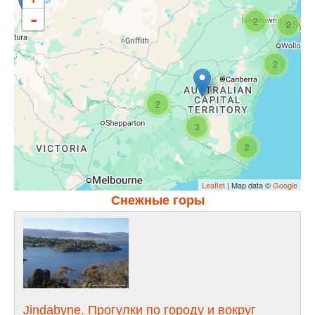
-
2
2
2
2
3
2
Leaflet
| Map data ©
Google
Снежные горы
Jindabyne. Прогулки по городу и вокруг