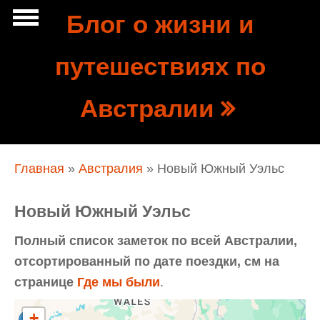
Перейти к основному содержанию
Блог о жизни и
Show
путешествиях по
tion
Navigation
Австралии
Вы здесь
Главная
»
Австралия
» Новый Южный Уэльс
Новый Южный Уэльс
Полный список заметок по всей Австралии,
отсортированный по дате поездки, см на
странице
Где мы были
.
+