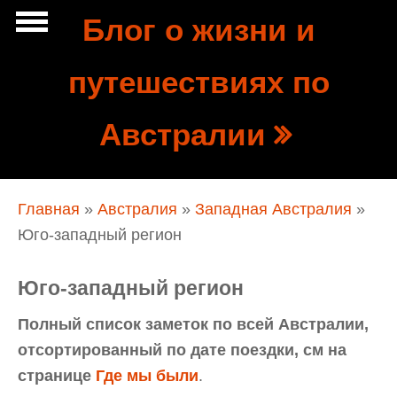
Перейти к основному содержанию
Блог о жизни и
Show
путешествиях по
tion
Navigation
Австралии
Вы здесь
Главная
»
Австралия
»
Западная Австралия
»
Юго-западный регион
Юго-западный регион
Полный список заметок по всей Австралии,
отсортированный по дате поездки, см на
странице
Где мы были
.