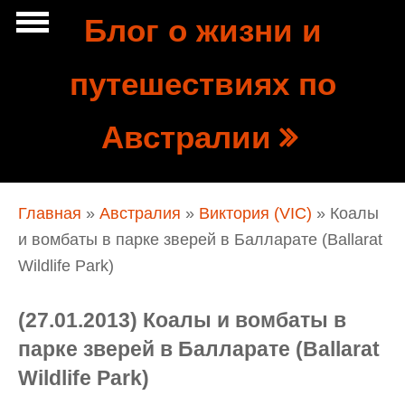
Перейти к основному содержанию
Блог о жизни и
Show
путешествиях по
tion
Navigation
Австралии
Вы здесь
Главная
»
Австралия
»
Виктория (VIC)
» Коалы
и вомбаты в парке зверей в Балларате (Ballarat
Wildlife Park)
(27.01.2013) Коалы и вомбаты в
парке зверей в Балларате (Ballarat
Wildlife Park)