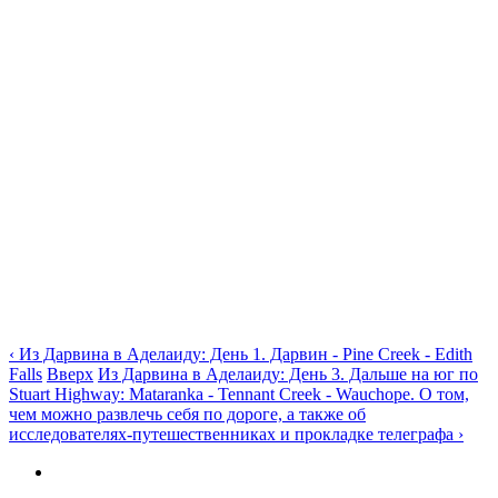
‹ Из Дарвина в Аделаиду: День 1. Дарвин - Pine Creek - Edith
Falls
Вверх
Из Дарвина в Аделаиду: День 3. Дальше на юг по
Stuart Highway: Mataranka - Tennant Creek - Wauchope. О том,
чем можно развлечь себя по дороге, а также об
исследователях-путешественниках и прокладке телеграфа ›