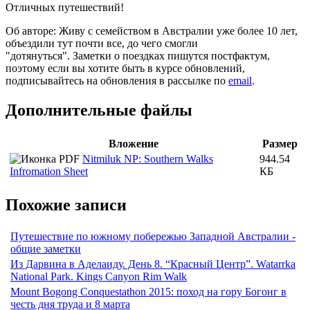
Отличных путешествий!
Об авторе: Живу с семейством в Австралии уже более 10 лет,
объездили тут почти все, до чего смогли
"дотянуться". Заметки о поездках пишутся постфактум,
поэтому если вы хотите быть в курсе обновлений,
подписывайтесь на обновления в рассылке по
email
.
Дополнительные файлы
Вложение
Размер
Nitmiluk NP: Southern Walks
944.54
Infromation Sheet
КБ
Похожие записи
Путешествие по южному побережью Западной Австралии -
общие заметки
Из Дарвина в Аделаиду. День 8. “Красный Центр”. Watarrka
National Park. Kings Canyon Rim Walk
Mount Bogong Conquestathon 2015: поход на гору Богонг в
честь дня труда и 8 марта