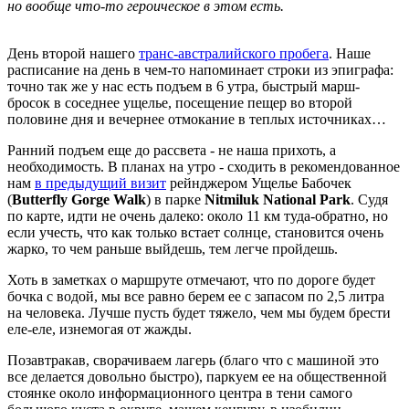
но вообще что-то героическое в этом есть.
День второй нашего
транс-австралийского пробега
. Наше
расписание на день в чем-то напоминает строки из эпиграфа:
точно так же у нас есть подъем в 6 утра, быстрый марш-
бросок в соседнее ущелье, посещение пещер во второй
половине дня и вечернее отмокание в теплых источниках…
Ранний подъем еще до рассвета - не наша прихоть, а
необходимость. В планах на утро - сходить в рекомендованное
нам
в предыдущий визит
рейнджером Ущелье Бабочек
(
Butterfly Gorge Walk
) в парке
Nitmiluk National Park
. Судя
по карте, идти не очень далеко: около 11 км туда-обратно, но
если учесть, что как только встает солнце, становится очень
жарко, то чем раньше выйдешь, тем легче пройдешь.
Хоть в заметках о маршруте отмечают, что по дороге будет
бочка с водой, мы все равно берем ее с запасом по 2,5 литра
на человека. Лучше пусть будет тяжело, чем мы будем брести
еле-еле, изнемогая от жажды.
Позавтракав, сворачиваем лагерь (благо что с машиной это
все делается довольно быстро), паркуем ее на общественной
стоянке около информационного центра в тени самого