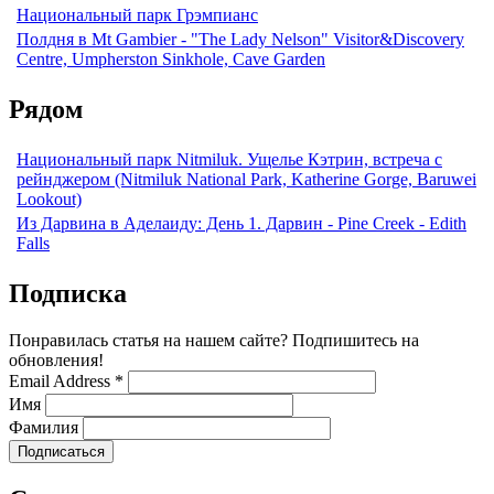
Национальный парк Грэмпианс
Полдня в Mt Gambier - "The Lady Nelson" Visitor&Discovery
Centre, Umpherston Sinkhole, Cave Garden
Рядом
Национальный парк Nitmiluk. Ущелье Кэтрин, встреча с
рейнджером (Nitmiluk National Park, Katherine Gorge, Baruwei
Lookout)
Из Дарвина в Аделаиду: День 1. Дарвин - Pine Creek - Edith
Falls
Подписка
Понравилась статья на нашем сайте? Подпишитесь на
обновления!
Email Address
*
Имя
Фамилия