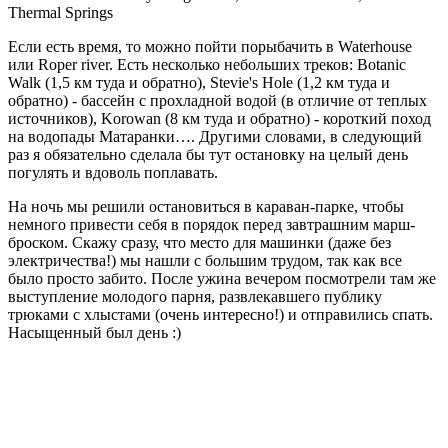
Если есть время, то можно пойти порыбачить в Waterhouse
или Roper river. Есть несколько небольших треков: Botanic
Walk (1,5 км туда и обратно), Stevie's Hole (1,2 км туда и
обратно) - бассейн с прохладной водой (в отличие от теплых
источников), Korowan (8 км туда и обратно) - короткий поход
на водопады Матаранки…. Другими словами, в следующий
раз я обязательно сделала бы тут остановку на целый день
погулять и вдоволь поплавать.
На ночь мы решили остановиться в караван-парке, чтобы
немного привести себя в порядок перед завтрашним марш-
броском. Скажу сразу, что место для машинки (даже без
электричества!) мы нашли с большим трудом, так как все
было просто забито. После ужина вечером посмотрели там же
выступление молодого парня, развлекавшего публику
трюками с хлыстами (очень интересно!) и отправились спать.
Насыщенный был день :)