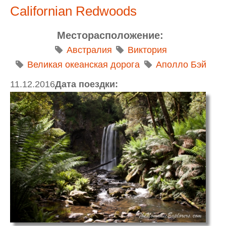
Californian Redwoods
Месторасположение:
Австралия
Виктория
Великая океанская дорога
Аполло Бэй
11.12.2016
Дата поездки: