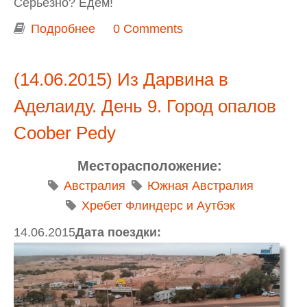
Серьезно? Едем!
Подробнее
о Из Дарвина в Аделаиду. День 9.
0 Comments
Австралийский испытательный
полигон и космодром Woomera
(14.06.2015) Из Дарвина в
Аделаиду. День 9. Город опалов
Coober Pedy
Месторасположение:
Австралия
Южная Австралия
Хребет Флиндерс и Аутбэк
14.06.2015
Дата поездки: