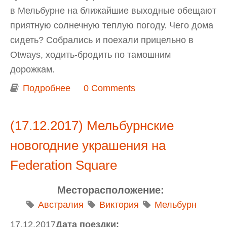
в Мельбурне на ближайшие выходные обещают
приятную солнечную теплую погоду. Чего дома
сидеть? Собрались и поехали прицельно в
Otways, ходить-бродить по тамошним
дорожкам.
Подробнее
о Выходной в Otways: прогулка в
0 Comments
Otway Fly Treetop Adventures
(17.12.2017) Мельбурнские
новогодние украшения на
Federation Square
Месторасположение:
Австралия
Виктория
Мельбурн
17.12.2017
Дата поездки: