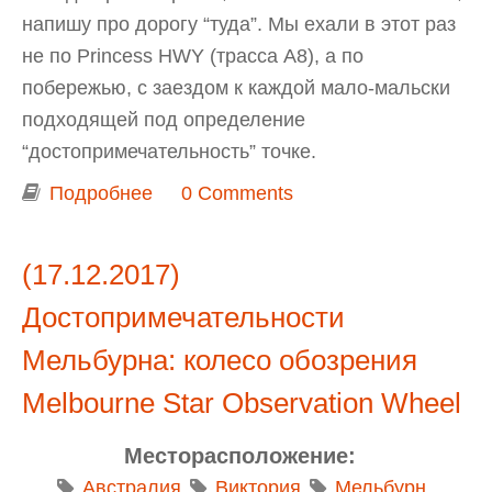
напишу про дорогу “туда”. Мы ехали в этот раз
не по Princess HWY (трасса A8), а по
побережью, с заездом к каждой мало-мальски
подходящей под определение
“достопримечательность” точке.
Подробнее
о НГ в Аделаиде: День 0 и 1. Дорога
0 Comments
Мельбурн - Portland - Mount
Richmond National Park - Mount
(17.12.2017)
Gambier - Beachport - Robe -
Достопримечательности
Kingston SE
Мельбурна: колесо обозрения
Melbourne Star Observation Wheel
Месторасположение:
Австралия
Виктория
Мельбурн