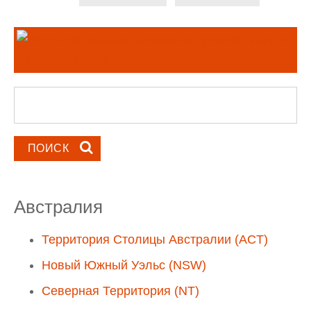
Форма поиска
Поиск
Австралия
Территория Столицы Австралии (ACT)
Новый Южный Уэльс (NSW)
Северная Территория (NT)