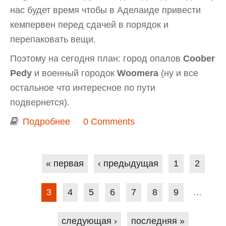
нас будет время чтобы в Аделаиде привести
кемпервен перед сдачей в порядок и
перепаковать вещи.
Поэтому на сегодня план: город опалов
Coober
Pedy
и военный городок
Woomera
(ну и все
остальное что интересное по пути
подвернется).
Подробнее
о Из Дарвина в Аделаиду. День 9.
0 Comments
Город опалов Coober Pedy
Страницы
« первая
‹ предыдущая
1
2
3
4
5
6
7
8
9
…
следующая ›
последняя »