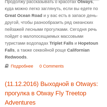
Продолжу рассказывать о красотах
Otways
,
куда можно легко заглянуть, если вы едете по
Great Ocean Road
и у вас есть в запасе день-
другой, чтобы разнообразить ряд океанских
пейзажей лесными прогулками. Сегодня речь
пойдет о малопосещаемых массовыми
туристами водопадах
Triplet Falls
и
Hopetoun
Falls
, а также секвойной роще
Californian
Redwoods
.
Подробнее
о Выходной в Otways: Triplet Falls,
0 Comments
Hopetoun Falls, Californian Redwoods
(11.12.2016) Выходной в Otways:
прогулка в Otway Fly Treetop
Adventures