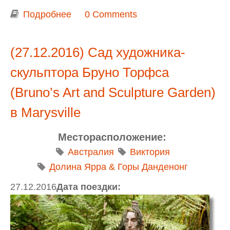
Подробнее
о Лето в Dandenong Ranges Botanic
0 Comments
Garden
(27.12.2016) Сад художника-
скульптора Бруно Торфса
(Bruno’s Art and Sculpture Garden)
в Marysville
Месторасположение:
Австралия
Виктория
Долина Ярра & Горы Данденонг
27.12.2016
Дата поездки: