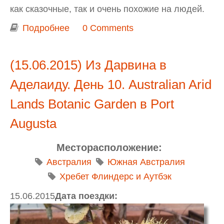
как сказочные, так и очень похожие на людей.
Подробнее
о Сад художника-скульптора Бруно
0 Comments
Торфса (Bruno’s Art and Sculpture
Garden) в Marysville
(15.06.2015) Из Дарвина в
Аделаиду. День 10. Australian Arid
Lands Botanic Garden в Port
Augusta
Месторасположение:
Австралия
Южная Австралия
Хребет Флиндерс и Аутбэк
15.06.2015
Дата поездки: