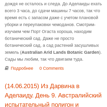
дождя не осталось и следа. До Аделаиды ехать
всего 3 часа, до сдачи машины 7 часов, так что
время есть с запасом даже с учетом плановой
уборки и переупаковки чемоданов. Смотрим-
изучаем чем Порт Огаста хороша, находим
ботанический сад. Даже не просто
ботанический сад, а сад растений засушливых
земель (
Australian Arid Lands Botanic Garden
).
Сады мы любим, так что двигаем туда.
Подробнее
о Из Дарвина в Аделаиду. День 10.
0 Comments
Australian Arid Lands Botanic Garden
в Port Augusta
(14.06.2015) Из Дарвина в
Аделаиду. День 9. Австралийский
испытательный полигон и