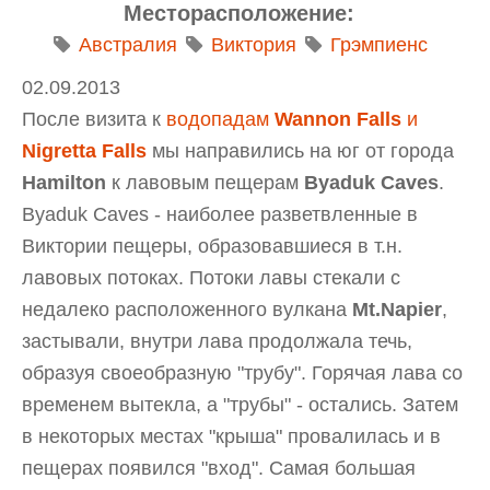
Месторасположение:
Австралия
Виктория
Грэмпиенс
02.09.2013
После визита к
водопадам
Wannon Falls
и
Nigretta Falls
мы направились на юг от города
Hamilton
к лавовым пещерам
Byaduk Caves
.
Byaduk Caves - наиболее разветвленные в
Виктории пещеры, образовавшиеся в т.н.
лавовых потоках. Потоки лавы стекали с
недалеко расположенного вулкана
Mt.Napier
,
застывали, внутри лава продолжала течь,
образуя своеобразную "трубу". Горячая лава со
временем вытекла, а "трубы" - остались. Затем
в некоторых местах "крыша" провалилась и в
пещерах появился "вход". Самая большая