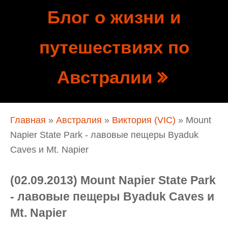
Перейти к основному содержанию
Блог о жизни и
Show
путешествиях по
tion
Navigation
Австралии
Вы здесь
Главная
»
Австралия
»
Виктория (VIC)
» Mount
Napier State Park - лавовые пещеры Byaduk
Caves и Mt. Napier
(02.09.2013) Mount Napier State Park
- лавовые пещеры Byaduk Caves и
Mt. Napier