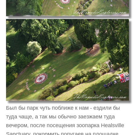
Был бы парк чуть поближе к нам - ездили бы
туда чаще, а так мы обычно заезжаем туда
вечером, после посещения зоопарка Healsville
Sanctuary, покормить попугаев на площадке