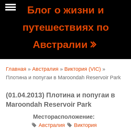
Перейти к основному содержанию
Блог о жизни и
Show
путешествиях по
tion
Navigation
Австралии
Вы здесь
Главная
»
Австралия
»
Виктория (VIC)
»
Плотина и попугаи в Maroondah Reservoir Park
(01.04.2013) Плотина и попугаи в
Maroondah Reservoir Park
Месторасположение:
Австралия
Виктория