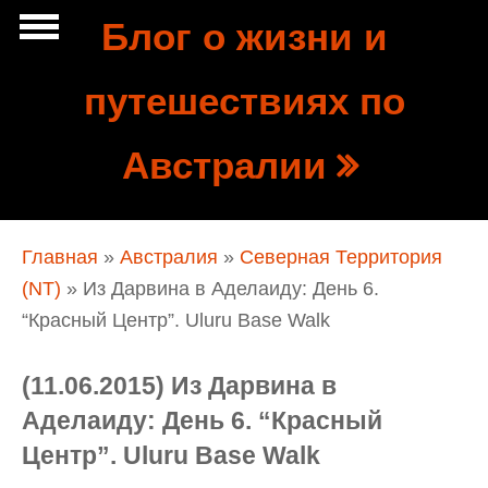
Перейти к основному содержанию
Блог о жизни и
Show
путешествиях по
tion
Navigation
Австралии
Вы здесь
Главная
»
Австралия
»
Северная Территория
(NT)
» Из Дарвина в Аделаиду: День 6.
“Красный Центр”. Uluru Base Walk
(11.06.2015) Из Дарвина в
Аделаиду: День 6. “Красный
Центр”. Uluru Base Walk