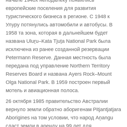
начале 1940х неподалеку появились
европейские поселения для развития
туристического бизнеса в регионе. С 1948 к
Улуру потянулись автомобили и автобусы. В
1958 та зона, которая в дальнейшем будет
названа Uluṟu–Kata Tjuṯa National Park была
исключена из ранее созданной резервации
Petermann Reserve. Данная местность была
передана под управление Northern Territory
Reserves Board и названа Ayers Rock–Mount
Olga National Park. В 1959 построен первый
мотель и авиационная полоса.
26 октября 1985 правительство Австралии
вернуло земли обратно аборигенам Pitjantjatjara
Aborigines на том условии, что народ Aṉangu
сдаст земли в аренду на 99 лет для