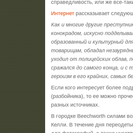
справедливость, или же все-та
Интернет
рассказывает следую
Как и многие другие преступни
конокрадом, искусно подделыва
образованный и культурный для
товарищам, обладал незаурядн
уходил от полицейских облав, п
сражался до самого конца, и с
героизм в его крайних, самых 
Если кого интересует более по
(разбойника), то ее можно проч
разных источниках.
В городке Beechworth силами в
Келли. В течение дня переодеты