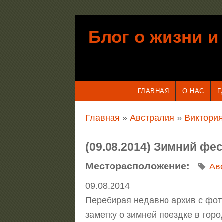
Перейти к основному содержанию
Блог о жизни и
ГЛАВНАЯ
О НАС
Г
Вы здесь
Главная
»
Австралия
»
Виктория
(09.08.2014) Зимний фе
Месторасположение:
Ав
09.08.2014
Перебирая недавно архив с фот
заметку о зимней поездке в гор