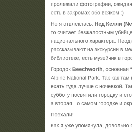
пролежали фотографии, ожидая с
есть в закромах обо всяком :)
Но я отвлеклась.
Нед Келли (Ne
то считает безжалостным убийц
национального характера. Неод
рассказывают на экскурсии в ме
библиотеке, есть музейчик в го
Городок
Beechworth
, основная 
Alpine National Park. Так как т
ехать туда лучше с ночевкой. Т
субботу посвятили городку и ег
а вторая - о самом городке и ок
Поехали!
Как я уже упомянула, довольно 