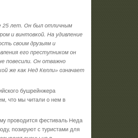
те 25 лет. Он был отличным
ром и винтовкой. На удивление
ость своим друзьям и
вления его преступником он
 не повесили. Он отважно
кой же как Нед Келли» означает
лийского бушрейнжера
ем, что мы читали о нем в
иму проводится фестиваль Неда
оду, позируют с туристами для