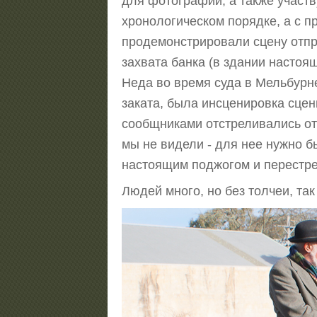
для фотографий, а также участ
хронологическом порядке, а с пр
продемонстрировали сцену отпр
захвата банка (в здании настоящ
Неда во время суда в Мельбурне 
заката, была инсценировка сцен
сообщниками отстреливались от
мы не видели - для нее нужно бы
настоящим поджогом и перестре
Людей много, но без толчеи, та