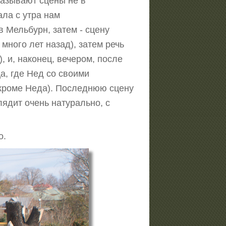
казывают сцены не в
ала с утра нам
 Мельбурн, затем - сцену
много лет назад), затем речь
, и, наконец, вечером, после
а, где Нед со своими
(кроме Неда). Последнюю сцену
лядит очень натурально, с
о.