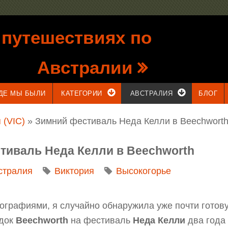
 путешествиях по
Австралии
ДЕ МЫ БЫЛИ
КАТЕГОРИИ
АВСТРАЛИЯ
БЛОГ
 (VIC)
» Зимний фестиваль Неда Келли в Beechwort
стиваль Неда Келли в Beechworth
стралия
Виктория
Высокогорье
ографиями, я случайно обнаружила уже почти готову
одок
Beechworth
на фестиваль
Неда Келли
два года 