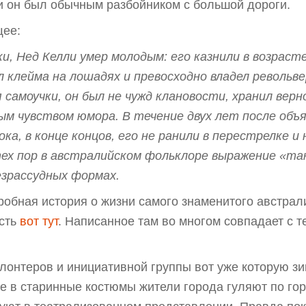
ки он был обычным разбойником с большой дороги.
щее:
ки, Нед Келли умер молодым: его казнили в возрас
л клейма на лошадях и превосходно владел револьве
 самоучки, он был не чужд клановости, хранил верн
ым чувством юмора. В течение двух лет после объя
ока, в конце концов, его не ранили в перестрелке и
 тех пор в австралийском фольклоре выражение «та
безрассудных формах.
дробная история о жизни самого знаменитого австра
есть
вот тут
. Написанное там во многом совпадает с т
олонтеров и инициативной группы вот уже которую з
е в старинные костюмы жители города гуляют по гор