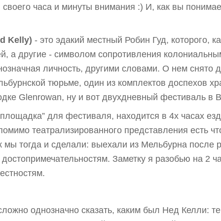
воего часа и минуты внимания :) И, как вы понимае
d Kelly)
- это эдакий местный Робин Гуд, которого, ка
ей, а другие - символом сопротивления колониальн
нозначная личность, другими словами. О нем снято 
льбурнской тюрьме, один из комплектов доспехов хр
родке Glenrowan, ну и вот двухдневный фестиваль в 
“площадка” для фестиваля, находится в 4х часах ез
ам помимо театрализированного представления есть чт
ак мы тогда и сделали: выехали из Мельбурна после 
о достопримечательностям. Заметку я разобью на 2 ча
рестностям.
сложно однозначно сказать, каким был Нед Келли: те