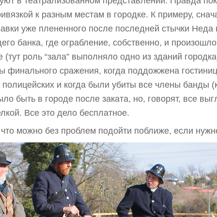
вуют в театрализованном представлении. Правда по
ивязкой к разным местам в городке. К примеру, снач
авки уже плененного после последней стычки Неда в
его банка, где ограбление, собственно, и произошло 
(тут роль “зала” выполняло одно из зданий городка)
ы финального сражения, когда поддожжена гостиниц
 полицейских и когда были убиты все члены банды 
ло быть в городе после заката, но, говорят, все выг
лкой. Все это дело бесплатное.
к что можно без проблем подойти поближе, если нужн