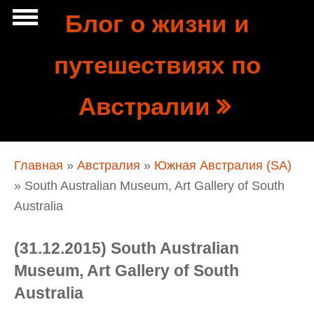
Перейти к основному содержанию
Блог о жизни и
Show
путешествиях по
tion
Navigation
Австралии
Вы здесь
Главная
»
Австралия
»
Южная Австралия (SA)
» South Australian Museum, Art Gallery of South
Australia
(31.12.2015) South Australian
Museum, Art Gallery of South
Australia