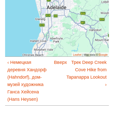
Leaflet
| Map data ©
Google
‹ Немецкая
Вверх
Трек Deep Creek
деревня Хандорф
Cove Hike from
(Hahndorf), дом-
Tapanappa Lookout
музей художника
›
Ганса Хейсена
(Hans Heysen)