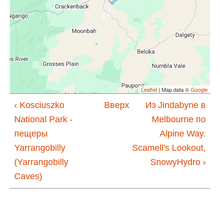
Leaflet
| Map data ©
Google
‹ Kosciuszko
Вверх
Из Jindabyne в
National Park -
Melbourne по
пещеры
Alpine Way.
Yarrangobilly
Scamell's Lookout,
(Yarrangobilly
SnowyHydro ›
Caves)