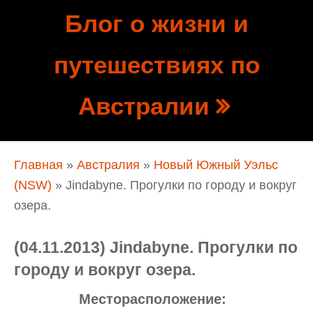
Перейти к основному содержанию
Блог о жизни и
Show
путешествиях по
tion
Navigation
Австралии
Вы здесь
Главная
»
Австралия
»
Новый Южный Уэльс
(NSW)
» Jindabyne. Прогулки по городу и вокруг
озера.
(04.11.2013) Jindabyne. Прогулки по
городу и вокруг озера.
Месторасположение: