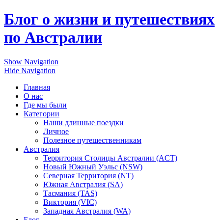
Перейти к основному содержанию
Блог о жизни и путешествиях
по Австралии
Show Navigation
Hide Navigation
Главная
О нас
Где мы были
Категории
Наши длинные поездки
Личное
Полезное путешественникам
Австралия
Территория Столицы Австралии (ACT)
Новый Южный Уэльс (NSW)
Северная Территория (NT)
Южная Австралия (SA)
Тасмания (TAS)
Виктория (VIC)
Западная Австралия (WA)
Блог