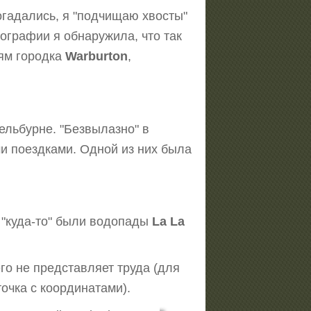
догадались, я "подчищаю хвосты"
ографии я обнаружила, что так
тям городка
Warburton
,
ельбурне. "Безвылазно" в
и поездками. Одной из них была
е "куда-то" были водопады
La La
его не представляет труда (для
 точка с координатами).