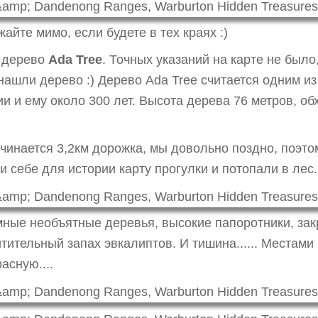
айте мимо, если будете в тех краях :)
о дерево
Ada Tree
. Точных указаний на карте не было
 нашли дерево :) Дерево Ada Tree считается одним и
и и ему около 300 лет. Высота дерева 76 метров, обх
ачинается 3,2км дорожка, мы довольно поздно, поэт
себе для истории карту прогулки и потопали в лес.
мные необъятные деревья, высокие папоротники, з
тительный запах эвкалиптов. И тишина...... Местами
асную....