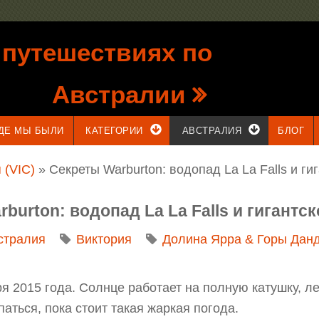
 путешествиях по
Австралии
ДЕ МЫ БЫЛИ
КАТЕГОРИИ
АВСТРАЛИЯ
БЛОГ
 (VIC)
» Секреты Warburton: водопад La La Falls и ги
rburton: водопад La La Falls и гигантс
стралия
Виктория
Долина Ярра & Горы Дан
я 2015 года. Солнце работает на полную катушку, л
аться, пока стоит такая жаркая погода.