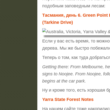
подобным заповедным лесам:
Тасмания, день 6. Green Point 
(Tarkine Drive)
Если у вас есть время, то можно
дерева. Мы же быстро побежали 
Теперь о том, как туда добратьс
Getting there: From Melbourne, hea
signs to Noojee. From Noojee, fol
begins at the car park.
Ну и кроме того, есть хорошая б
Yarra State Forest Notes
На нашем сайте тоже накопились