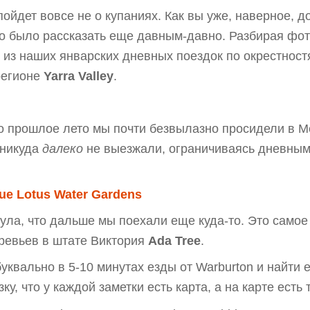
пойдет вовсе не о купаниях. Как вы уже, наверное, 
до было рассказать еще давным-давно. Разбирая фот
й из наших январских дневных поездок по окрестнос
регионе
Yarra Valley
.
что прошлое лето мы почти безвылазно просидели в М
 никуда
далеко
не выезжали, ограничиваясь дневным
ue Lotus Water Gardens
нула, что дальше мы поехали еще куда-то. Это само
ревьев в штате Виктория
Ada Tree
.
буквально в 5-10 минутах езды от Warburton и найти 
зку, что у каждой заметки есть карта, а на карте есть