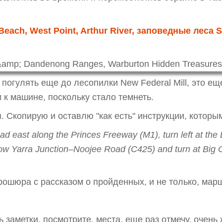
Beach, West Point, Arthur River, заповедные леса S
 погулять еще до лесопилки New Federal Mill, это е
к машине, поскольку стало темнеть.
я. Скопирую и оставлю "как есть" инструкции, котор
d east along the Princes Freeway (M1), turn left at the 
low Yarra Junction–Noojee Road (C425) and turn at Big C
рошюра с рассказом о пройденных, и не только, марш
 заметки, посмотрите, места, еще раз отмечу, очень