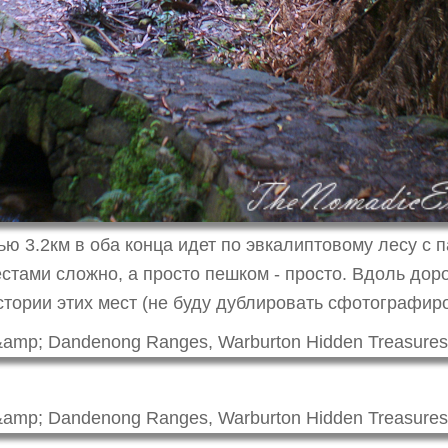
 3.2км в оба конца идет по эвкалиптовому лесу с п
естами сложно, а просто пешком - просто. Вдоль до
стории этих мест (не буду дублировать сфотографир