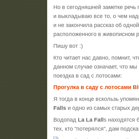
Но в сегодняшней заметке речь 
и выкладываю все то, о чем на
и не закончила рассказ об одно
расположенного в живописном 
Пишу вот :)
Кто читает нас давно, помнит, 
данном случае означает, что мы
поездка в сад с лотосами:
Прогулка в саду с лотосами Bl
Я тогда в конце вскользь упомя
Falls
и одно из самых старых де
Водопад
La La Fall
s находятся 
тех, кто "потерялся", дам подска