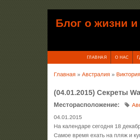
Перейти к основному содержанию
Блог о жизни и
ГЛАВНАЯ
О НАС
Г
Вы здесь
Главная
»
Австралия
»
Виктория
(04.01.2015) Секреты Wa
Месторасположение:
Ав
04.01.2015
На календаре сегодня 18 декабр
Самое время ехать на пляж и куп