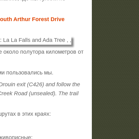
outh Arthur Forest Drive
ще около полутора километров от
ыми пользовались мы.
Drouin exit (C426) and follow the
reek Road (unsealed). The trail
рутах в этих краях:
 живописные: