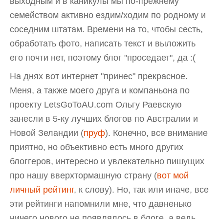
выходным и в каникулы мы по-прежнему
семейством активно ездим/ходим по родному и
соседним штатам. Времени на то, чтобы сесть,
обработать фото, написать текст и выложить
его почти нет, поэтому блог "проседает", да :(
На днях вот интернет "принес" прекрасное.
Меня, а также моего друга и компаньона по
проекту LetsGoToAU.com Ольгу Раевскую
занесли в 5-ку лучших блогов по Австралии и
Новой Зеландии (
пруф
). Конечно, все внимание
приятно, но объективно есть много других
блоггеров, интересно и увлекательно пишущих
про нашу вверхтормашную страну (
вот мой
личный рейтинг
, к слову). Но, так или иначе, все
эти рейтинги напомнили мне, что давненько
ничего нового не появлялось в блоге, а ведь