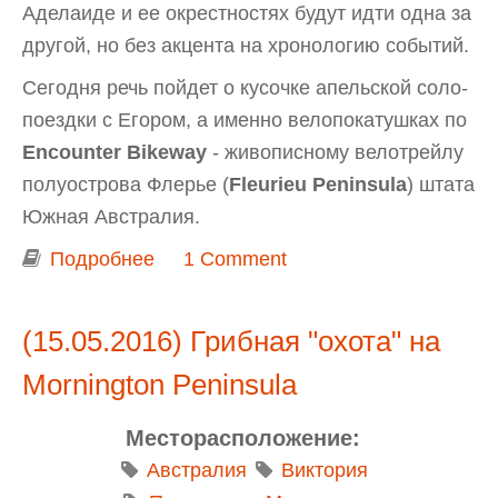
Аделаиде и ее окрестностях будут идти одна за
другой, но без акцента на хронологию событий.
Сегодня речь пойдет о кусочке апельской соло-
поездки с Егором, а именно велопокатушках по
Encounter Bikeway
- живописному велотрейлу
полуострова Флерье (
Fleurieu Peninsula
) штата
Южная Австралия.
Подробнее
о По Южной Австралии - на
1 Comment
велосипедах! Катаемся по
Encounter Bikeway около Goolwa и
(15.05.2016) Грибная "охота" на
Victor Harbor
Mornington Peninsula
Месторасположение:
Австралия
Виктория