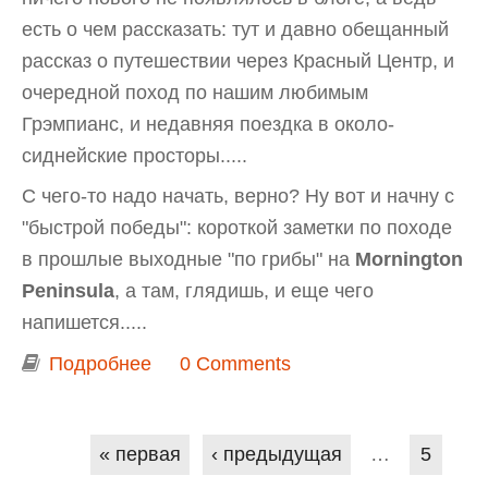
есть о чем рассказать: тут и давно обещанный
рассказ о путешествии через Красный Центр, и
очередной поход по нашим любимым
Грэмпианс, и недавняя поездка в около-
сиднейские просторы.....
С чего-то надо начать, верно? Ну вот и начну с
"быстрой победы": короткой заметки по походе
в прошлые выходные "по грибы" на
Mornington
Peninsula
, а там, глядишь, и еще чего
напишется.....
Подробнее
о Грибная "охота" на Mornington
0 Comments
Peninsula
Страницы
« первая
‹ предыдущая
…
5