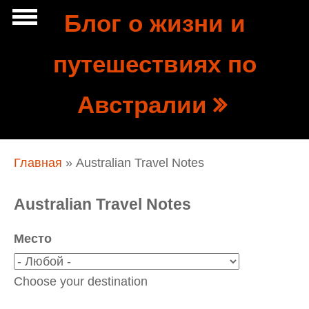
Перейти к основному содержанию
Блог о жизни и
Show
путешествиях по
tion
Navigation
Австралии
Вы здесь
Главная
» Australian Travel Notes
Australian Travel Notes
Место
Choose your destination