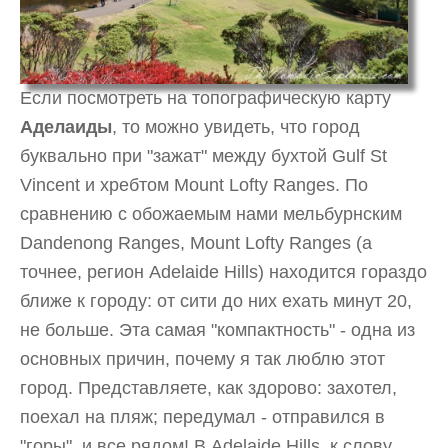
Если посмотреть на топографическую карту
Аделаиды
, то можно увидеть, что город
буквально при "зажат" между бухтой Gulf St
Vincent и хребтом Mount Lofty Ranges. По
сравнению с обожаемым нами мельбурнским
Dandenong Ranges, Mount Lofty Ranges (а
точнее, регион Adelaide Hills) находится гораздо
ближе к городу: от сити до них ехать минут 20,
не больше. Эта самая "компактность" - одна из
основных причин, почему я так люблю этот
город. Представляете, как здорово: захотел,
поехал на пляж; передумал - отправился в
"горы", и все рядом! В Adelaide Hills, к слову,